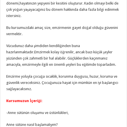
Yenidoğan Bebek Ne Kadar Uyur? | Gün Gün Uyku Rehberi
dönemi,hayatınızın yepyeni bir kesitini oluşturur. Kadın olmayı belki de
çok yoğun yaşayacağınız bu dönem hakkında daha fazla bilgi edinmek
istersiniz.
Bu kursumuzdaki amaç size, emzirmenin gayet doğal olduğu güvenini
vermektir.
Vücudunuz daha şimdiden kendiliğinden buna
hazırlanmaktadır.Emzirmek kolay öğrenilir, ancak bazı küçük şeyler
yüzünden çok zahmetli bir hal alabilir. Güçlüklerden kaçınmanız
amacıyla, emzirmeyle ilgili en önemli şeyleri bu eğitimde toparladım.
Emzirme yoluyla çocuğa sıcaklık, korunma duygusu, huzur, koruma ve
güvenlik vereceksiniz. Çocuğunuza hayat için mümkün en iyi başlangıcı
sağlayacaksınız.
Kursumuzun İçeriği:
-Anne sütünün oluşumu ve üstünlükleri,
Anne sütüne nasıl başlamalıyım?