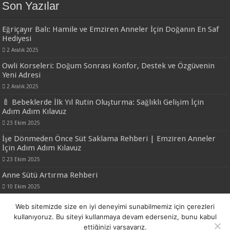
Son Yazılar
Eğriçayır Balı: Hamile ve Emziren Anneler İçin Doğanın En Saf
Hediyesi
2 Aralık 2025
Owli Korseleri: Doğum Sonrası Konfor, Destek ve Özgüvenin
Yeni Adresi
2 Aralık 2025
🍼 Bebeklerde İlk Yıl Rutin Oluşturma: Sağlıklı Gelişim İçin
Adım Adım Kılavuz
23 Ekim 2025
İşe Dönmeden Önce Süt Saklama Rehberi | Emziren Anneler
İçin Adım Adım Kılavuz
23 Ekim 2025
Anne Sütü Artırma Rehberi
10 Ekim 2025
Web sitemizde size en iyi deneyimi sunabilmemiz için çerezleri
kullanıyoruz. Bu siteyi kullanmaya devam ederseniz, bunu kabul
Web Tasarım Destek
Dijizu.com
ettiğinizi varsayarız.