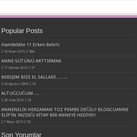
Popular Posts
Hamilelikte 11 Erken Belirti
16 Nisan 2015
106
ANNE SÜTÜNÜ ARTTIRMAK
17 Haziran 2015
17
BEBİŞİM BİZE EL SALLADI……..
26 Ağustos 2009
13
ALTUĞCUĞUM….
28 Ocak 2010
12
ANNENELİK HERZAMAN TOZ PEMBE DEĞİL!! BLOGCUANNE
ELİF’İN YAZDIĞI KİTAP BİR ANNEYE HEDİYE!!
7 Mayıs 2013
12
Son Yorumlar