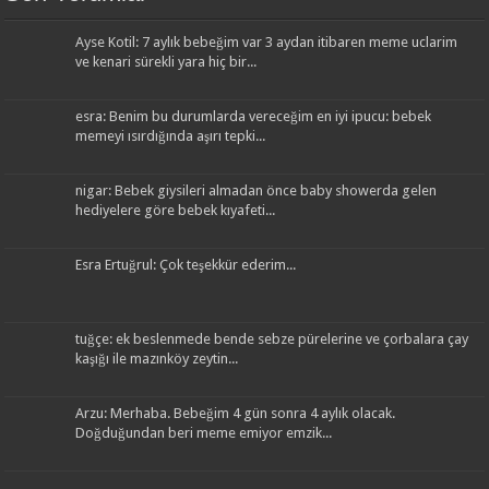
Ayse Kotil: 7 aylık bebeğim var 3 aydan itibaren meme uclarim
ve kenari sürekli yara hiç bir...
esra: Benim bu durumlarda vereceğim en iyi ipucu: bebek
memeyi ısırdığında aşırı tepki...
nigar: Bebek giysileri almadan önce baby showerda gelen
hediyelere göre bebek kıyafeti...
Esra Ertuğrul: Çok teşekkür ederim...
tuğçe: ek beslenmede bende sebze pürelerine ve çorbalara çay
kaşığı ile mazınköy zeytin...
Arzu: Merhaba. Bebeğim 4 gün sonra 4 aylık olacak.
Doğduğundan beri meme emiyor emzik...