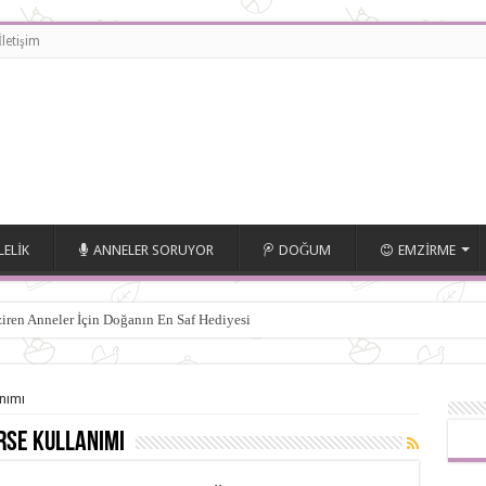
İletişim
ELIK
ANNELER SORUYOR
DOĞUM
EMZIRME
iren Anneler İçin Doğanın En Saf Hediyesi
nımı
rse Kullanımı