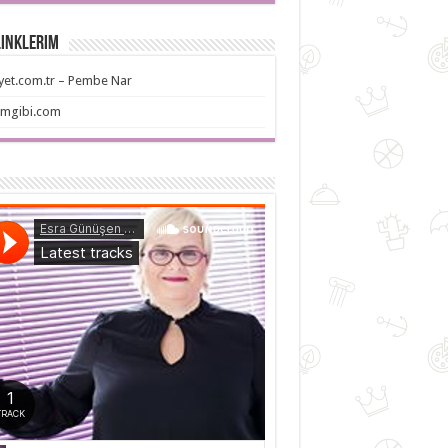
Linklerim
iyet.com.tr – Pembe Nar
imgibi.com