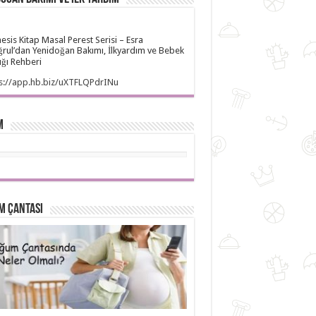
sis Kitap Masal Perest Serisi – Esra
ğrul’dan Yenidoğan Bakımı, İlkyardım ve Bebek
ığı Rehberi
s://app.hb.biz/uXTFLQPdrINu
M
m Çantası