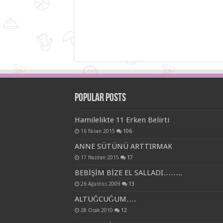
Popular Posts
Hamilelikte 11 Erken Belirti
16 Nisan 2015
106
ANNE SÜTÜNÜ ARTTIRMAK
17 Haziran 2015
17
BEBİŞİM BİZE EL SALLADI……..
26 Ağustos 2009
13
ALTUĞCUĞUM….
28 Ocak 2010
12