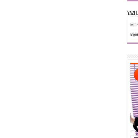
Yazı 
Mill
Ben