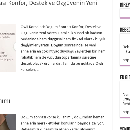
ası Konfor, Destek ve Özgüvenin Yeni
BİREY
Owli Korseleri: Doğum Sonrası Konfor, Destek ve
Bebe
Özgüvenin Yeni Adresi Hamilelik süreci bir kadının
bedeninde hem duygusal hem fiziksel olarak büyük
değişimler yaratır. Doğum sonrasında ise yeni
Bebe
annelerin en çok ihtiyaç duyduğu şeylerden biri hem
– Es
rahatlık hem de vücudun toparlanma sürecine
http
destek olacak ürünlerdir. Tam da bu noktada Owli
korseleri, …
Ek Gı
Neme
Ertu
nımı
Rehb
htt
Doğum sonrası korse kullanımı , doğumdan hemen
annelerin merak ettikleri konuların başında geliyor.
Yenid
Bebeğimizi kucağımıza alınan kadar aldığımız