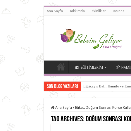
Ana Sayfa
Hakkımda
Etkinlikler
Basında
EĞITIMLERIM
HAMIL
Son Blog Yazıları
Eğriçayır Balı: Hamile ve Emz
Ana Sayfa
/
Etiket:
Doğum Sonrası Korse Kulla
Tag Archives:
Doğum Sonrası Ko