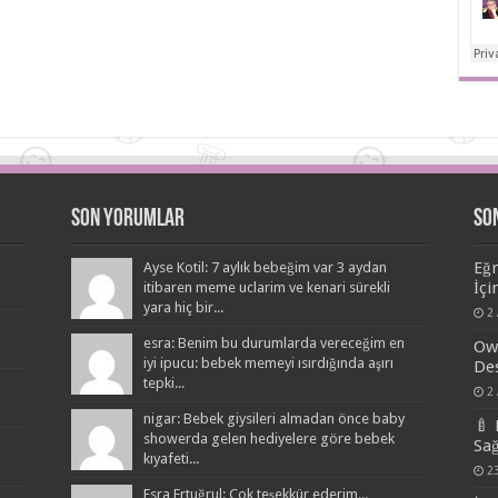
Son Yorumlar
So
Eğr
Ayse Kotil: 7 aylık bebeğim var 3 aydan
İçi
itibaren meme uclarim ve kenari sürekli
yara hiç bir...
2 
esra: Benim bu durumlarda vereceğim en
Owl
iyi ipucu: bebek memeyi ısırdığında aşırı
Des
tepki...
2 
nigar: Bebek giysileri almadan önce baby
🍼 
showerda gelen hediyelere göre bebek
Sağ
kıyafeti...
2
Esra Ertuğrul: Çok teşekkür ederim...