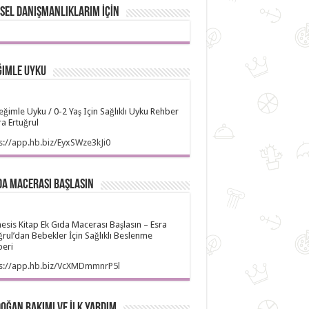
SEL DANIŞMANLIKLARIM İÇİN
ğimle Uyku
ğimle Uyku / 0-2 Yaş Için Sağlıklı Uyku Rehber
ra Ertuğrul
s://app.hb.biz/EyxSWze3kJi0
da Macerası Başlasın
sis Kitap Ek Gıda Macerası Başlasın – Esra
ğrul’dan Bebekler İçin Sağlıklı Beslenme
eri
ps://app.hb.biz/VcXMDmmnrP5l
oğan Bakımı ve İlk Yardım