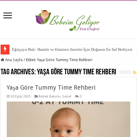
Eğriçayır Balı: Hamile ve Emziren Anneler İçin Doğanın En Saf Hediyesi
Ana Sayfa
/
Etiket:
Yaşa Göre Tummy Time Rehberi
Tag Archives:
Yaşa Göre Tummy Time Rehberi
Yaşa Göre Tummy Time Rehberi
30 Eylül 2025
Bebek Bakımı
,
Genel
0