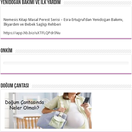
Yenidoğan Bakımı ve İlk Yardım
Nemesis Kitap Masal Perest Serisi – Esra Ertuğrul’dan Yenidoğan Bakımı,
İlkyardım ve Bebek Sağlığı Rehberi
https://app.hb.biz/uXTFLQPdrINu
ONKİM
Doğum Çantası