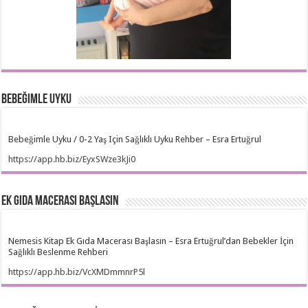
Bebeğimle Uyku
Bebeğimle Uyku / 0-2 Yaş Için Sağlıklı Uyku Rehber – Esra Ertuğrul
https://app.hb.biz/EyxSWze3kJi0
Ek Gıda Macerası Başlasın
Nemesis Kitap Ek Gıda Macerası Başlasın – Esra Ertuğrul’dan Bebekler İçin
Sağlıklı Beslenme Rehberi
https://app.hb.biz/VcXMDmmnrP5l