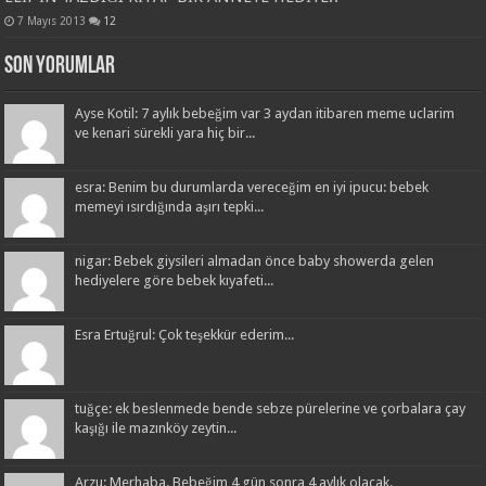
7 Mayıs 2013
12
Son Yorumlar
Ayse Kotil: 7 aylık bebeğim var 3 aydan itibaren meme uclarim
ve kenari sürekli yara hiç bir...
esra: Benim bu durumlarda vereceğim en iyi ipucu: bebek
memeyi ısırdığında aşırı tepki...
nigar: Bebek giysileri almadan önce baby showerda gelen
hediyelere göre bebek kıyafeti...
Esra Ertuğrul: Çok teşekkür ederim...
tuğçe: ek beslenmede bende sebze pürelerine ve çorbalara çay
kaşığı ile mazınköy zeytin...
Arzu: Merhaba. Bebeğim 4 gün sonra 4 aylık olacak.