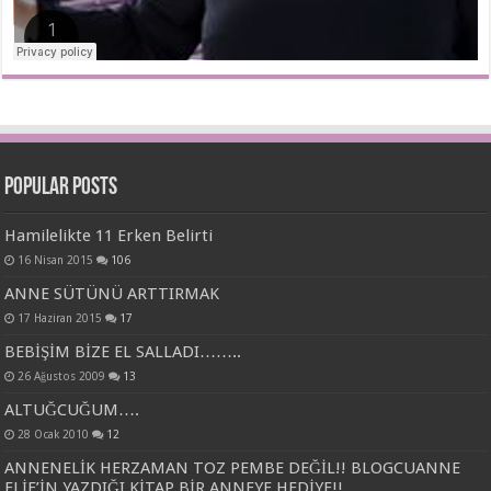
Popular Posts
Hamilelikte 11 Erken Belirti
16 Nisan 2015
106
ANNE SÜTÜNÜ ARTTIRMAK
17 Haziran 2015
17
BEBİŞİM BİZE EL SALLADI……..
26 Ağustos 2009
13
ALTUĞCUĞUM….
28 Ocak 2010
12
ANNENELİK HERZAMAN TOZ PEMBE DEĞİL!! BLOGCUANNE
ELİF’İN YAZDIĞI KİTAP BİR ANNEYE HEDİYE!!